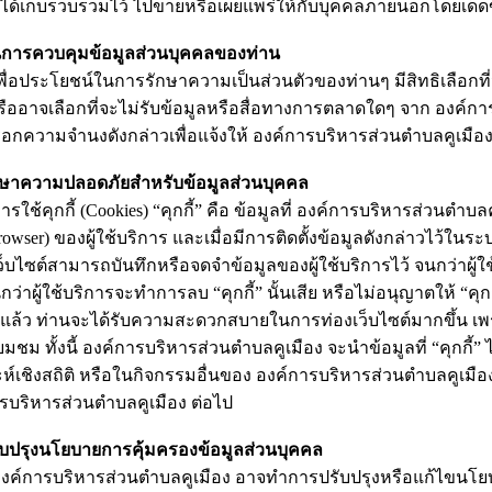
ง ได้เก็บรวบรวมไว้ ไปขายหรือเผยแพร่ให้กับบุคคลภายนอกโดยเด็ดข
นการควบคุมข้อมูลส่วนบุคคลของท่าน
ระโยชน์ในการรักษาความเป็นส่วนตัวของท่านๆ มีสิทธิเลือกที่จ
รืออาจเลือกที่จะไม่รับข้อมูลหรือสื่อทางการตลาดใดๆ จาก
องค์การ
อกความจำนงดังกล่าวเพื่อแจ้งให้ องค์การบริหารส่วนตำบลคูเมือ
กษาความปลอดภัยสำหรับข้อมูลส่วนบุคคล
้คุกกี้ (
Cookies) “คุกกี้” คือ ข้อมูลที่ องค์การบริหารส่วนตำบ
rowser) ของผู้ใช้บริการ และเมื่อมีการติดตั้งข้อมูลดังกล่าวไว้ในร
ว็บไซต์สามารถบันทึกหรือจดจำข้อมูลของผู้ใช้บริการไว้ จนกว่าผู
ว่าผู้ใช้บริการจะทำการลบ “คุกกี้” นั้นเสีย หรือไม่อนุญาตให้ “คุก
้” แล้ว ท่านจะได้รับความสะดวกสบายในการท่องเว็บไซต์มากขึ้น เพรา
่ยมชม ทั้งนี้ องค์การบริหารส่วนตำบลคูเมือง จะนำข้อมูลที่ “คุกกี้
ะห์เชิงสถิติ หรือในกิจกรรมอื่นของ องค์การบริหารส่วนตำบลคูเมือ
รบริหารส่วนตำบลคูเมือง ต่อไป
บปรุงนโยบายการคุ้มครองข้อมูลส่วนบุคคล
ารบริหารส่วนตำบลคูเมือง อาจทำการปรับปรุงหรือแก้ไขนโยบา