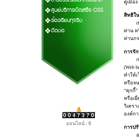
คูเมือ
ศูนย์บริการเบ็ดเสร็จ OSS
สิทธิใ
ร้องเรียนทุจริต
เพื่อป
ติดต่อ
ท่าน ห
ท่านกร
การรั
การใช
(Web b
ทำให้เ
หรือจนก
“คุกกี
หรือเยี
วิเครา
องค์กา
ออนไลน์ : 6
การปรั
องค์ก