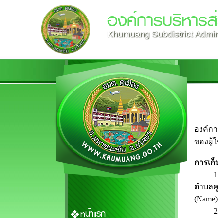
องค์การบริหารส
Khumuang Subdistrict Admini
องค์กา
ของผู้ใ
การเก็
1. เพื
ตำบลคู
(Name)
2. ในก
หน้าแรก