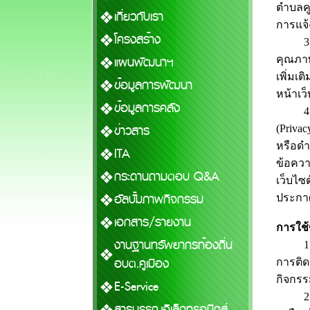
ตำบลคูเ
เกี่ยวกับเรา
การแจ้
โครงสร้าง
3. นอ
แผนพัฒนาฯ
คุณภาพ
เพิ่มเ
ข้อมูลการพัฒนา
หน้าเว็
ข้อมูลการคลัง
4. อง
ข่าวสาร
(Privac
หรือดำ
ITA
ข้อควา
กระดานถามตอบ Q&A
เว็บไซ
อัลบั้มภาพกิจกรรม
ประกา
เอกสาร/รายงาน
การใช้
งานฐานทรัพยากรท้องถิ่น
1. องค
อบต.คูเมือง
การติด
กิจกรร
E-Service
2. องค
สารบรรณอิเล็กทรอนิกส์