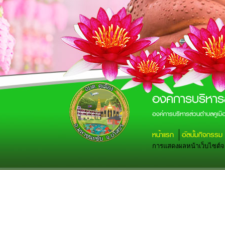
องค์การบริหาร
องค์การบริหารส่วนตำบลคูเม
หน้าแรก
อัลบั้มกิจกรรม
การแสดงผลหน้าเว็บไซต์จะส