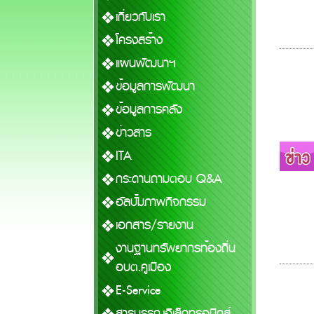
เกี่ยวกับเรา
โครงสร้าง
แผนพัฒนาฯ
ข้อมูลการพัฒนา
ข้อมูลการคลัง
ข่าวสาร
ITA
กระดานถามตอบ Q&A
อัลบั้มภาพกิจกรรม
เอกสาร/รายงาน
งานฐานทรัพยากรท้องถิ่น
อบต.คูเมือง
E-Service
สารบรรณอิเล็กทรอนิกส์