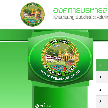
องค์การบริหารส
Khumuang Subdistrict Admini
#
1
2
3
หน้าแรก