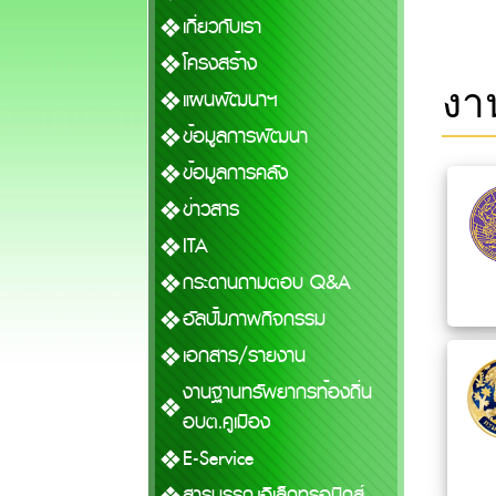
เกี่ยวกับเรา
โครงสร้าง
งา
แผนพัฒนาฯ
ข้อมูลการพัฒนา
ข้อมูลการคลัง
ข่าวสาร
ITA
กระดานถามตอบ Q&A
อัลบั้มภาพกิจกรรม
เอกสาร/รายงาน
งานฐานทรัพยากรท้องถิ่น
อบต.คูเมือง
E-Service
สารบรรณอิเล็กทรอนิกส์