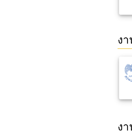
งา
งา