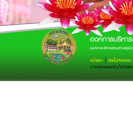
องค์การบริหาร
องค์การบริหารส่วนตำบลคูเม
หน้าแรก
อัลบั้มกิจกรรม
การแสดงผลหน้าเว็บไซต์จะส