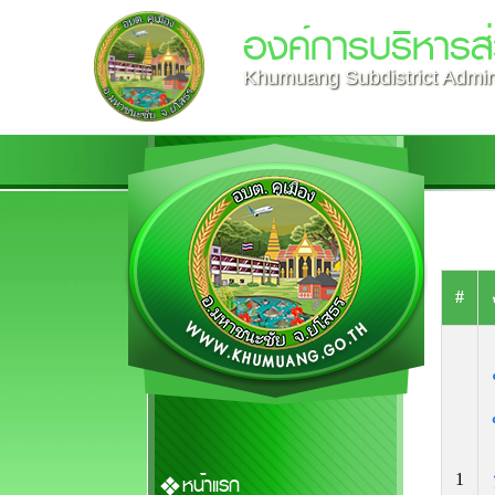
องค์การบริหารส
Khumuang Subdistrict Admini
#
1
หน้าแรก