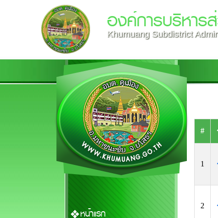
องค์การบริหารส
Khumuang Subdistrict Admini
#
1
2
หน้าแรก