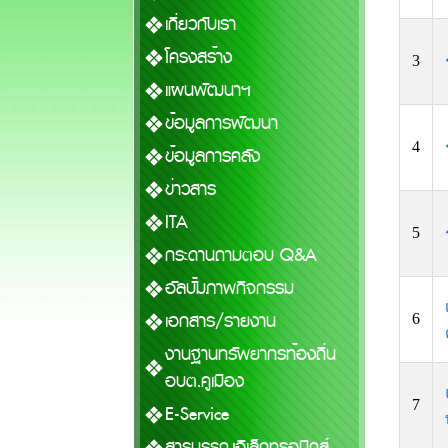
เกี่ยวกับเรา
โครงสร้าง
3
แผนพัฒนาฯ
ข้อมูลการพัฒนา
4
ข้อมูลการคลัง
ข่าวสาร
ITA
5
กระดานถามตอบ Q&A
อัลบั้มภาพกิจกรรม
เอกสาร/รายงาน
6
งานฐานทรัพยากรท้องถิ่น
อบต.คูเมือง
7
E-Service
สารบรรณอิเล็กทรอนิกส์