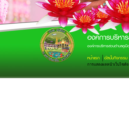
องค์การบริหาร
องค์การบริหารส่วนตำบลคูเม
หน้าแรก
อัลบั้มกิจกรรม
การแสดงผลหน้าเว็บไซต์จะส